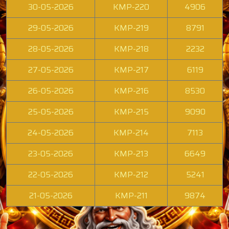
30-05-2026
KMP-220
4906
29-05-2026
KMP-219
8791
28-05-2026
KMP-218
2232
27-05-2026
KMP-217
6119
26-05-2026
KMP-216
8530
25-05-2026
KMP-215
9090
24-05-2026
KMP-214
7113
23-05-2026
KMP-213
6649
22-05-2026
KMP-212
5241
21-05-2026
KMP-211
9874